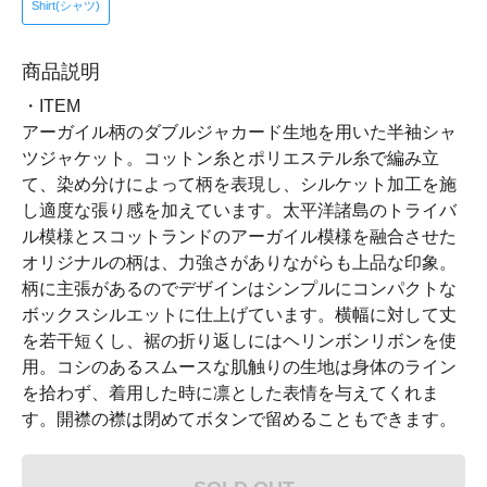
Shirt(シャツ)
商品説明
・ITEM
アーガイル柄のダブルジャカード生地を用いた半袖シャ
ツジャケット。コットン糸とポリエステル糸で編み立
て、染め分けによって柄を表現し、シルケット加工を施
し適度な張り感を加えています。太平洋諸島のトライバ
ル模様とスコットランドのアーガイル模様を融合させた
オリジナルの柄は、力強さがありながらも上品な印象。
柄に主張があるのでデザインはシンプルにコンパクトな
ボックスシルエットに仕上げています。横幅に対して丈
を若干短くし、裾の折り返しにはヘリンボンリボンを使
用。コシのあるスムースな肌触りの生地は身体のライン
を拾わず、着用した時に凛とした表情を与えてくれま
す。開襟の襟は閉めてボタンで留めることもできます。