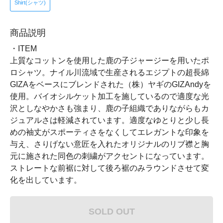
Shirt(シャツ)
商品説明
・ITEM
上質なコットンを使用した鹿の子ジャージーを用いたポ
ロシャツ。ナイル川流域で生産されるエジプトの超長綿
GIZAをベースにブレンドされた（株）ヤギのGIZAndyを
使用。バイオシルケット加工を施しているので適度な光
沢としなやかさも強まり、鹿の子組織でありながらもカ
ジュアルさは軽減されています。適度なゆとりと少し長
めの袖丈がスポーティさをなくしてエレガントな印象を
与え、さりげない意匠を入れたオリジナルのリブ襟と胸
元に施された同色の刺繍がアクセントになっています。
ストレートな前裾に対して後ろ裾のみラウンドさせて変
化を出しています。
SOLD OUT