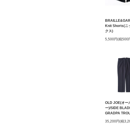
BRAILLE&GA
Knit Shorts
クス)
5,500円(税500
OLD JOE(オ
ー)/SIDE BLAD
GRADPA TRO
35,200円(税3,2