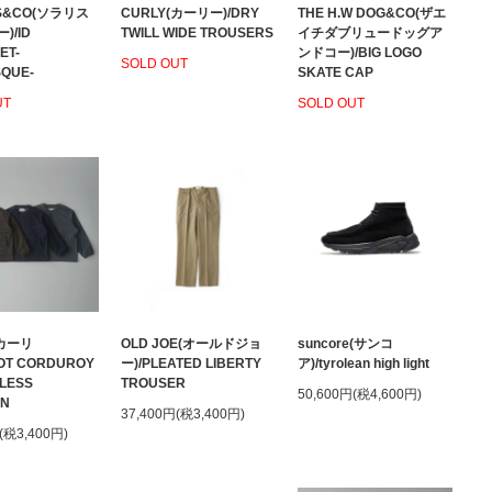
IS&CO(ソラリス
CURLY(カーリー)/DRY
THE H.W DOG&CO(ザエ
)/ID
TWILL WIDE TROUSERS
イチダブリュードッグア
ET-
ンドコー)/BIG LOGO
SOLD OUT
QUE-
SKATE CAP
UT
SOLD OUT
(カーリ
OLD JOE(オールドジョ
suncore(サンコ
COT CORDUROY
ー)/
PLEATED LIBERTY
ア)/tyrolean high light
LESS
TROUSER
50,600円(税4,600円)
ON
37,400円(税3,400円)
(税3,400円)