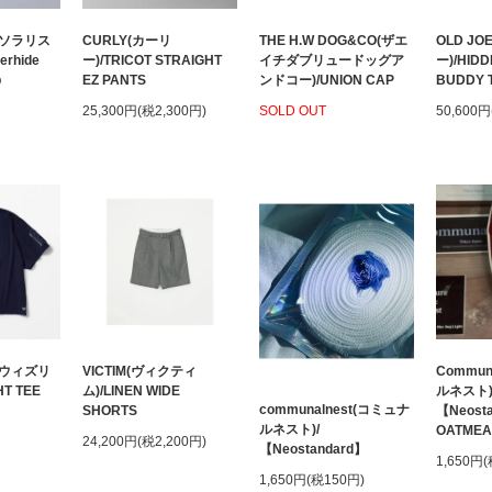
O(ソラリス
CURLY(カーリ
THE H.W DOG&CO(ザエ
OLD J
rhide
ー)/TRICOT STRAIGHT
イチダブリュードッグア
ー)/HIDD
p
EZ PANTS
ンドコー)/UNION CAP
BUDDY 
25,300円(税2,300円)
SOLD OUT
50,600円
D(ウィズリ
VICTIM(ヴィクティ
Commun
T TEE
ム)/LINEN WIDE
ルネスト)
communalnest(コミュナ
SHORTS
【Neost
ルネスト)/
OATMEA
24,200円(税2,200円)
【Neostandard】
1,650円
1,650円(税150円)