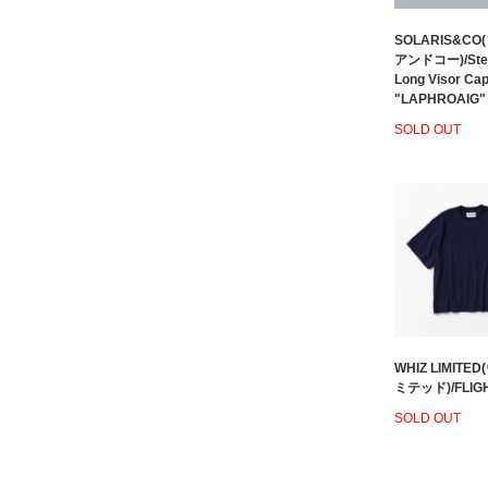
SOLARIS&C
アンドコー)/Stee
Long Visor Ca
"LAPHROAIG"
SOLD OUT
WHIZ LIMITE
ミテッド)/FLIGH
SOLD OUT