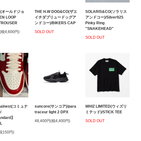
OE(オールドジョ
THE H.W DOG&CO(ザエ
SOLARIS&CO(ソラリス
EN LOOP
イチダブリュードッグア
アンドコー)/Silver925
TROUSER
ンドコー)/BIKERS CAP
Pinky Ring
"SNAKEHEAD"
(税4,600円)
SOLD OUT
SOLD OUT
alnest(コミュナ
suncore(サンコア)/para
WHIZ LIMITED(ウィズリ
/
traceur light 2 DPX
ミテッド)/STICK TEE
andard】
48,400円(税4,400円)
SOLD OUT
L
(税150円)