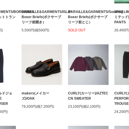
RMENTS/BORDERIES
BARAILLE&GARMENTS/ISLAY
BARAILLE&GARMENTS/Soothing
WHIZ L
(ニットトラン
Boxer Briefs(ボクサーブ
Boxer Briefs(ボクサーブ
ミテッド)/
リーフ前開き）
リーフ前とじ）
PANTS
円)
5,500円(税500円)
SOLD OUT
26,400円
ールドジョ
makers(メイカー
CURLY(カーリー)/AZTEC
CURLY(
E
ズ)/OAK
CN SWEATER
PERFOR
USER
TROUSE
79,200円(税7,200円)
23,100円(税2,100円)
00円)
24,200円