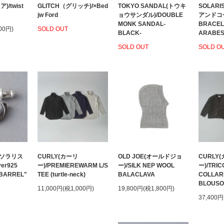
)/twist
GLITCH（グリッチ)/×Bed
TOKYO SANDAL(トウキ
SOLAR
jw Ford
ョウサンダル)/DOUBLE
アンドコー
MONK SANDAL-
BRACEL
00円)
SOLD OUT
BLACK-
ARABES
SOLD OUT
SOLD O
CURLY(カーリ
OLD JOE(オールドジョ
CURLY
O(ソラリス
ー)/PREMIEREWARM L/S
ー)/SILK NEP WOOL
ー)/TRI
er925
TEE (turtle-neck)
BALACLAVA
COLLAR
 "BARREL"
BLOUS
11,000円(税1,000円)
19,800円(税1,800円)
37,400円