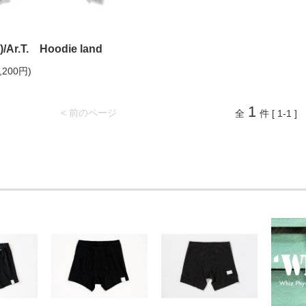
/Ar.T. Hoodie land
,200円)
1
< 前のページ
全
件 [ 1-1 ]