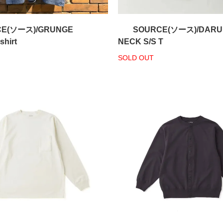
CE(ソース)/GRUNGE
SOURCE(ソース)/DARU
hirt
NECK S/S T
SOLD OUT