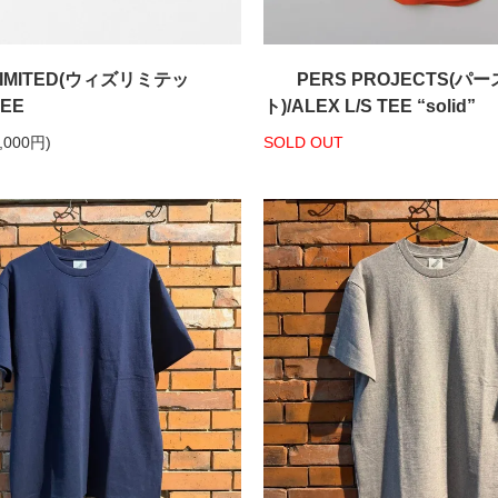
 LIMITED(ウィズリミテッ
PERS PROJECTS(
TEE
ト)/ALEX L/S TEE “solid”
,000円)
SOLD OUT