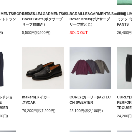
RMENTS/BORDERIES
BARAILLE&GARMENTS/ISLAY
BARAILLE&GARMENTS/Soothing
WHIZ L
(ニットトラン
Boxer Briefs(ボクサーブ
Boxer Briefs(ボクサーブ
ミテッド)/
リーフ前開き）
リーフ前とじ）
PANTS
円)
5,500円(税500円)
SOLD OUT
26,400円
ールドジョ
makers(メイカー
CURLY(カーリー)/AZTEC
CURLY(
E
ズ)/OAK
CN SWEATER
PERFOR
USER
TROUSE
79,200円(税7,200円)
23,100円(税2,100円)
00円)
24,200円