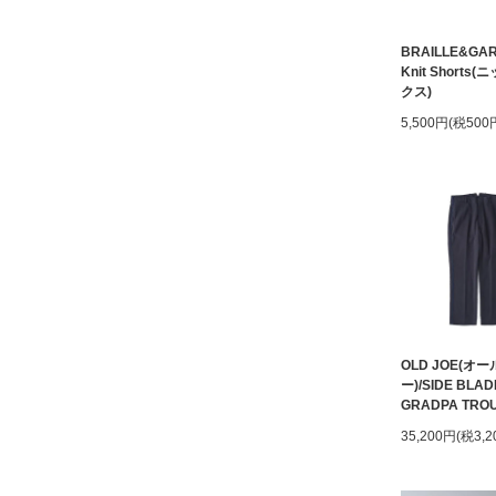
BRAILLE&GA
Knit Shorts
クス)
5,500円(税500
OLD JOE(オ
ー)/SIDE BLAD
GRADPA TRO
35,200円(税3,2