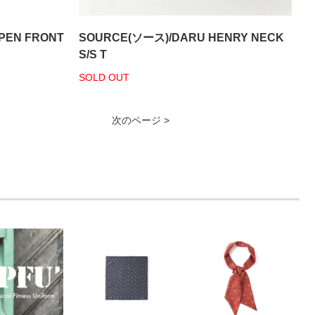
PEN FRONT
SOURCE(ソース)/DARU HENRY NECK
S/S T
SOLD OUT
次のページ >