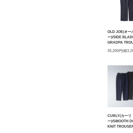
OLD JOE(オ
ー)/SIDE BLAD
GRADPA TRO
35,200円(税3,2
CURLY(カーリ
ー)/SMOOTH D
KNIT TROUSE