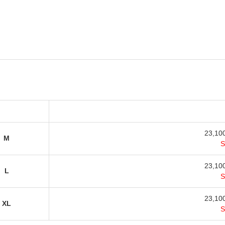
23,1
M
23,1
L
23,1
XL