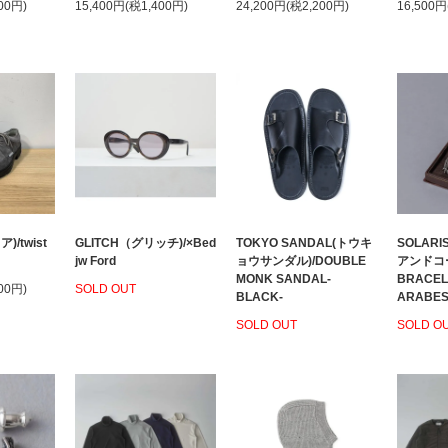
00円)
15,400円(税1,400円)
24,200円(税2,200円)
16,500円
)/twist
GLITCH（グリッチ)/×Bed
TOKYO SANDAL(トウキ
SOLAR
jw Ford
ョウサンダル)/DOUBLE
アンドコー
MONK SANDAL-
BRACEL
00円)
SOLD OUT
BLACK-
ARABES
SOLD OUT
SOLD O