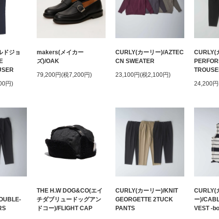
ールドジョ
makers(メイカー
CURLY(カーリー)/AZTEC
CURLY(
E
ズ)/OAK
CN SWEATER
PERFOR
USER
TROUSE
79,200円(税7,200円)
23,100円(税2,100円)
00円)
24,200円
THE H.W DOG&CO(エイ
CURLY(カーリー)/KNIT
CURLY
OUBLE-
チダブリュードッグアン
GEORGETTE 2TUCK
ー)/CAB
RS
ドコー)/FLIGHT CAP
PANTS
VEST -bo