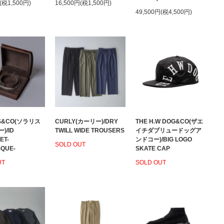
(税1,500円)
16,500円(税1,500円)
49,500円(税4,500円)
IS&CO(ソラリス
CURLY(カーリー)/DRY
THE H.W DOG&CO(ザエ
)/ID
TWILL WIDE TROUSERS
イチダブリュードッグア
ET-
ンドコー)/BIG LOGO
SOLD OUT
QUE-
SKATE CAP
UT
SOLD OUT