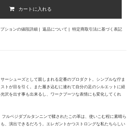
カートに入れる
オプションの値段詳細
|
返品について
|
特定商取引法に基づく表記
ィサーシューズとして親しまれる定番のプロダクト。シンプルな佇ま
ラストが目を引く。また履き込むに連れて自分の足のシルエットに経
い光沢を出す事も出来るし、ワークブーツな表情にも変化してくれ
。フルベジダブルタンニンで鞣されたこの革は、使いこむ程に素晴ら
きも、演出できるだろう。エレガントかつストロングな私たちらしい