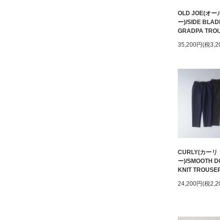
OLD JOE(オ
ー)/SIDE BLAD
GRADPA TRO
35,200円(税3,2
CURLY(カーリ
ー)/SMOOTH D
KNIT TROUSE
24,200円(税2,2