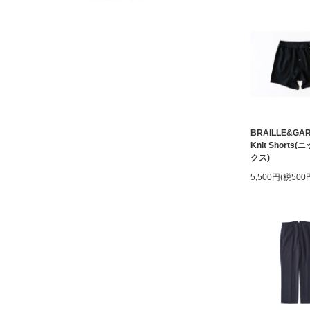
BRAILLE&GA
Knit Shorts
クス)
5,500円(税500