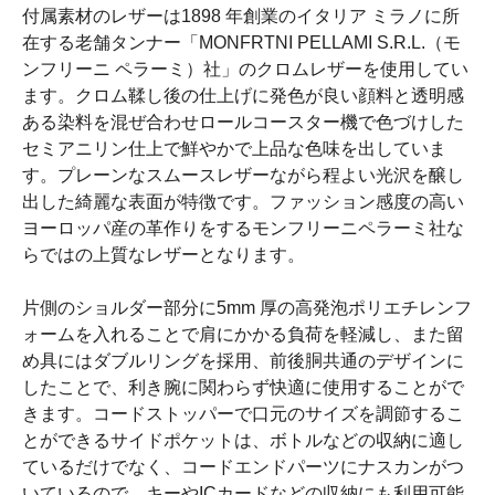
付属素材のレザーは1898 年創業のイタリア ミラノに所
在する老舗タンナー「MONFRTNI PELLAMI S.R.L.（モ
ンフリーニ ペラーミ）社」のクロムレザーを使用してい
ます。クロム鞣し後の仕上げに発色が良い顔料と透明感
ある染料を混ぜ合わせロールコースター機で色づけした
セミアニリン仕上で鮮やかで上品な色味を出していま
す。プレーンなスムースレザーながら程よい光沢を醸し
出した綺麗な表面が特徴です。ファッション感度の高い
ヨーロッパ産の革作りをするモンフリーニペラーミ社な
らではの上質なレザーとなります。
片側のショルダー部分に5mm 厚の高発泡ポリエチレンフ
ォームを入れることで肩にかかる負荷を軽減し、また留
め具にはダブルリングを採用、前後胴共通のデザインに
したことで、利き腕に関わらず快適に使用することがで
きます。コードストッパーで口元のサイズを調節するこ
とができるサイドポケットは、ボトルなどの収納に適し
ているだけでなく、コードエンドパーツにナスカンがつ
いているので、キーやICカードなどの収納にも利用可能